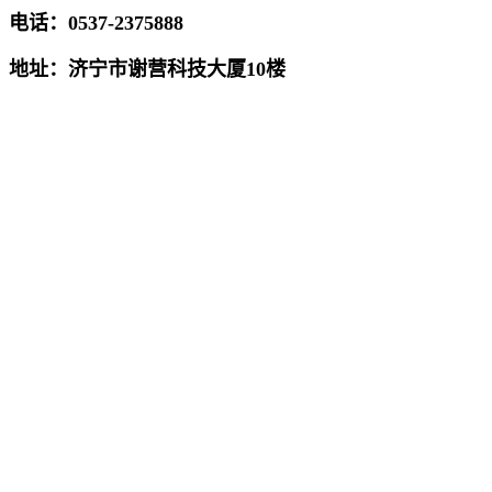
电话：0537-2375888
地址：济宁市谢营科技大厦10楼